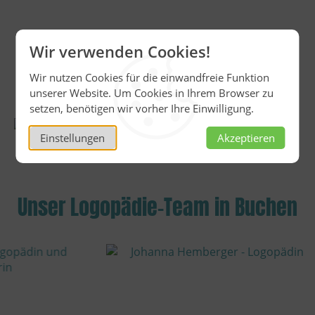
Wir verwenden Cookies!
Jetzt reinschauen!
Wir nutzen Cookies für die einwandfreie Funktion
unserer Website. Um Cookies in Ihrem Browser zu
setzen, benötigen wir vorher Ihre Einwilligung.
Einstellungen
Akzeptieren
Unser Logopädie-Team in Buchen