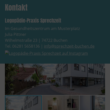
Kontakt
Logopädie-Praxis Sprechzeit
Im Gesundheitszentrum am Musterplatz
Julia Pittner
Wilhelmstraße 23 | 74722 Buchen
Tel. 06281 5658136 |
info@sprechzeit-buchen.de