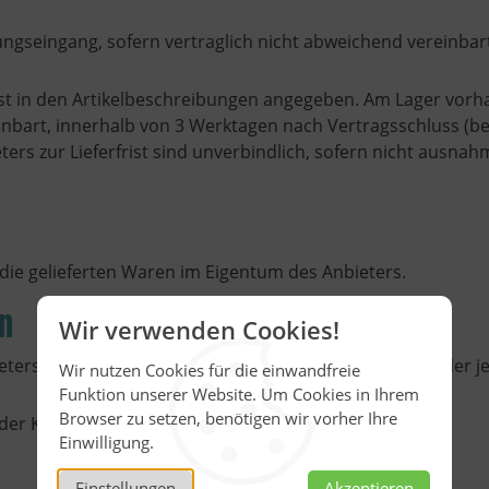
ungseingang, sofern vertraglich nicht abweichend vereinb
 ist in den Artikelbeschreibungen angegeben. Am Lager vor
inbart, innerhalb von 3 Werktagen nach Vertragsschluss (b
ers zur Lieferfrist sind unverbindlich, sofern nicht ausna
 die gelieferten Waren im Eigentum des Anbieters.
n
Wir verwenden Cookies!
ieters angegeben sind, verstehen sich jeweils inklusive der 
Wir nutzen Cookies für die einwandfreie
Funktion unserer Website. Um Cookies in Ihrem
Browser zu setzen, benötigen wir vorher Ihre
 der Kunde bitte dem jeweiligen Verkaufsangebot.
Einwilligung.
Einstellungen
Akzeptieren