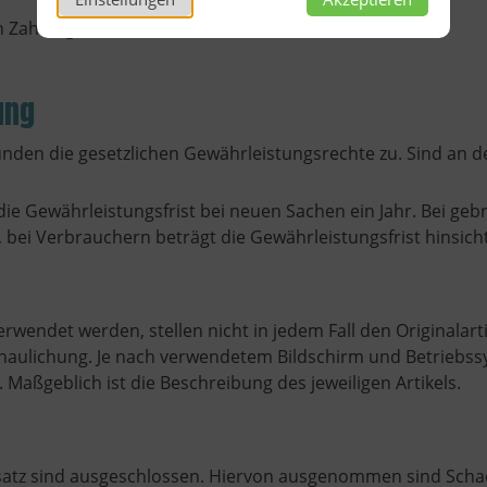
n Zahlungsarten:
ung
nden die gesetzlichen Gewährleistungsrechte zu. Sind an de
die Gewährleistungsfrist bei neuen Sachen ein Jahr. Bei ge
ei Verbrauchern beträgt die Gewährleistungsfrist hinsich
erwendet werden, stellen nicht in jedem Fall den Originala
schaulichung. Je nach verwendetem Bildschirm und Betrieb
Maßgeblich ist die Beschreibung des jeweiligen Artikels.
satz sind ausgeschlossen. Hiervon ausgenommen sind Sch