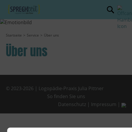
Startseite
Service
Über uns
Über uns
© 2023-2026 | Logopädie-Praxis Julia Pittner
So finden Sie uns
Datenschutz
|
Impressum
|