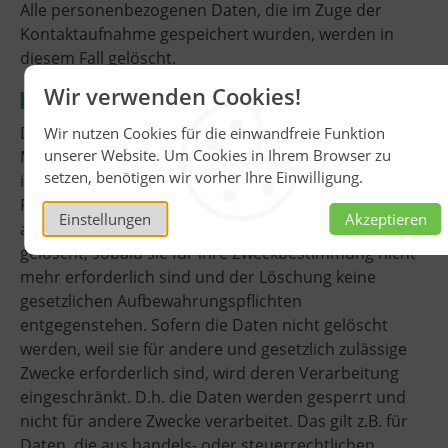
Alle personenbezogenen Daten, die im Zuge der
Kontaktaufnahme gespeichert wurden, werden in
diesem Fall gelöscht.
Wir verwenden Cookies!
Löschung von Daten
Die von uns verarbeiteten Daten werden nach
Wir nutzen Cookies für die einwandfreie Funktion
unserer Website. Um Cookies in Ihrem Browser zu
Maßgabe der Art. 17 und 18 DSGVO gelöscht oder in
setzen, benötigen wir vorher Ihre Einwilligung.
ihrer Verarbeitung eingeschränkt. Sofern nicht im
Rahmen dieser Datenschutzerklärung ausdrücklich
Einstellungen
Akzeptieren
angegeben, werden die bei uns gespeicherten Daten
gelöscht, sobald sie für ihre Zweckbestimmung nicht
mehr erforderlich sind und der Löschung keine
gesetzlichen Aufbewahrungspflichten
entgegenstehen. Sofern die Daten nicht gelöscht
werden, weil sie für andere und gesetzlich zulässige
Zwecke erforderlich sind, wird deren Verarbeitung
eingeschränkt. D.h. die Daten werden gesperrt und
nicht für andere Zwecke verarbeitet. Das gilt z.B. für
Daten, die aus handels- oder steuerrechtlichen